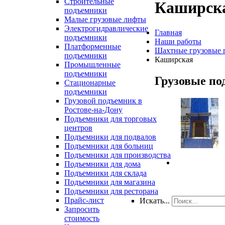
Строительные
Каширск
подъемники
Малые грузовые лифты
Электрогидравлические
Главная
подъемники
Наши работы
Платформенные
Шахтные грузовые 
подъемники
Каширская
Промышленные
подъемники
Грузовые
по
Стационарные
подъемники
Грузовой подъемник в
Ростове-на-Дону
Подъемники для торговых
центров
Подъемники для подвалов
Подъемники для больниц
Подъемники для производства
Подъемники для дома
Подъемники для склада
Подъемники для магазина
Подъемники для ресторана
Прайс-лист
Искать...
Запросить
стоимость