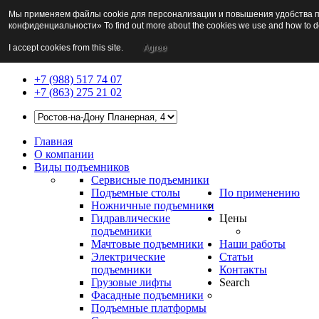
Мы применяем файлы cookie для персонализации и повышения удобства по
конфиденциальности» To find out more about the cookies we use and how to d
I accept cookies from this site.
Agree
+7 (988) 517 74 07
+7 (863) 275 21 02
Главная
О компании
Виды подъемников
Сервисные подъемники
Подъемные столы
По применению
Ножничные подъемники
Гидравлические
Цены
подъемники
Мачтовые подъемники
Наши работы
Электрические
Статьи
подъемники
Контакты
Грузовые лифты
Search
Фасадные подъемники
Подъемные платформы