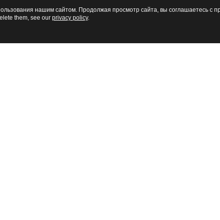
льзования нашим сайтом. Продолжая просмотр сайта, вы соглашаетесь с пр
elete them, see our
privacy policy
.