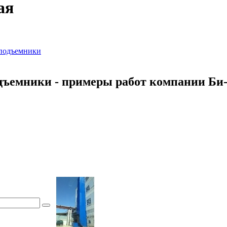
ая
подъемники
дъемники
-
примеры
работ
компании
Би