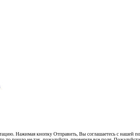
8
ьтацию. Нажимая кнопку Отправить, Вы соглашаетесь с нашей 
то-то пошло не так, пожалуйста, проверьте все поля.
Пожалуйста,