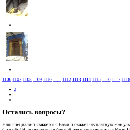
1106
1107
1108
1109
1110
1111
1112
1113
1114
1115
1116
1117
111
2
Остались
вопросы?
Наш специалист свяжется с Вами и окажет бесплатную консул
Спасибо! Наш менеджер в ближайшее время свяжется с Вами
Ч