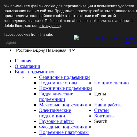
Мы применяем файлы cookie для персонализации и повышения удобства
пользования нашим сайтом. Продолжая просмотр сайта, вы соглашаетесь 
применением нами файлов cookie в соответствии с «Политикой
конфиденциальности» To find out more about the cookies we use and how to
delete them, see our
privacy policy
.
+7 (988) 517 74 07
I accept cookies from this site.
+7 (863) 275 21 02
Agree
Главная
О компании
Виды подъемников
Сервисные подъемники
Подъемные столы
По применению
Ножничные подъемники
Гидравлические
Цены
подъемники
Мачтовые подъемники
Наши работы
Электрические
Статьи
подъемники
Контакты
Грузовые лифты
Search
Фасадные подъемники
Подъемные платформы