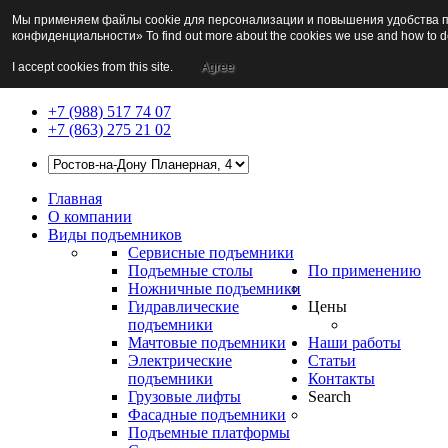
Мы применяем файлы cookie для персонализации и повышения удобства по
конфиденциальности» To find out more about the cookies we use and how to d
I accept cookies from this site.
Agree
+7 (988) 517 74 07
+7 (863) 275 21 02
Главная
О компании
Виды подъемников
Сервисные подъемники
Подъемные столы
По применению
Ножничные подъемники
Гидравлические
Цены
подъемники
Мачтовые подъемники
Наши работы
Электрические
Статьи
подъемники
Контакты
Грузовые лифты
Search
Фасадные подъемники
Подъемные платформы